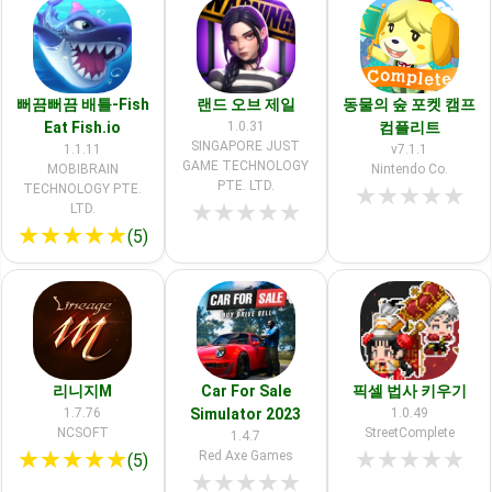
뻐끔뻐끔 배틀-Fish
랜드 오브 제일
동물의 숲 포켓 캠프
Eat Fish.io
1.0.31
컴플리트
SINGAPORE JUST
1.1.11
v7.1.1
GAME TECHNOLOGY
MOBIBRAIN
Nintendo Co.
PTE. LTD.
TECHNOLOGY PTE.
★
★
★
★
★
★
★
★
★
★
LTD.
★
★
★
★
★
(5)
리니지M
Car For Sale
픽셀 법사 키우기
1.7.76
Simulator 2023
1.0.49
NCSOFT
StreetComplete
1.4.7
★
★
★
★
★
★
★
★
★
★
Red Axe Games
(5)
★
★
★
★
★