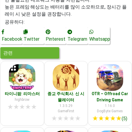
높은 프레임·해상도는 배터리를 많이 소모하므로, 장시간 플
레이 시 낮은 설정을 권장합니다.
공유하다:
Facebook
Twitter
Pinterest
Telegram
Whatsapp
관련
타이니팜: 리마스터
종교 주식회사. 신 시
OTR – Offroad Car
highbrow
뮬레이터
Driving Game
★
★
★
★
★
1.3.5.29
1.16.0
GameFirst
DogByte Games
★
★
★
★
★
★
★
★
★
★
(5)