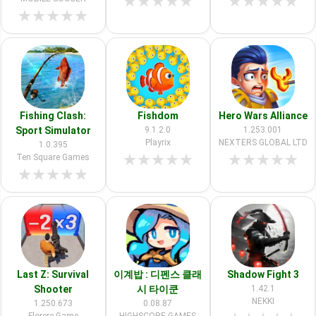
★
★
★
★
★
★
★
★
★
★
★
★
★
★
★
Fishing Clash:
Fishdom
Hero Wars Alliance
Sport Simulator
9.1.2.0
1.253.001
Playrix
NEXTERS GLOBAL LTD
1.0.395
★
★
★
★
★
★
★
★
★
★
Ten Square Games
★
★
★
★
★
Last Z: Survival
이계밥 : 디펜스 클래
Shadow Fight 3
Shooter
시 타이쿤
1.42.1
NEKKI
1.250.673
0.08.87