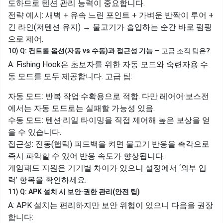
도하므로 텐션 관리 능력이 중요합니다.
전략 예시: 새벽 + 유속 느린 포인트 + 가벼운 반짝이 루어 +
긴 라인(저텐션 유지) → 물고기가 흡입하는 순간 바로 펌핑
으로 제어.
10) Q:
컨트롤 옵션(자동 vs 수동)과 접근성 기능
— 고급 조작 팁은?
A: Fishing Hook은 초보자를 위한 자동 모드와 숙련자용 수
동 모드를 모두 제공합니다. 고급 팁:
자동 모드: 반복 작업·수확용으로 적합. 다만 레어어·보스전
에서는 자동 모드로는 실패할 가능성 있음.
수동 모드: 텐션·리일 타이밍을 직접 제어해 높은 보상을 얻
을 수 있습니다.
접근성: 진동(햅틱) 피드백을 켜면 물고기 반응을 촉각으로
즉시 파악할 수 있어 반응 속도가 향상됩니다.
게임패드 지원은 기기별 차이가 있으니 설정에서 ‘외부 입
력’ 항목을 확인하세요.
11) Q:
APK 설치 시 보안·권한 관리(안전 팁)
A: APK 설치는 편리하지만 보안 위험이 있으니 다음을 권장
합니다: