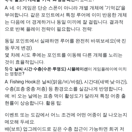
A: 네. 이 게임은 단순 스폰이 아니라 개별 개체에 ‘기억값’을
부여합니다. 같은 포인트에서 특정 루어에 이미 반응한 개체
는 다음에 더 경계하거나 동일 미끼에 잘 걸립니다. 결과적
으로 반복 플레이 전략이 필요합니다. 전략:
동일 포인트에서 실패하면 루어를 완전히 바꿔보세요(색·진
동·무게 변경).
몇 차례 시도 후에는 포인트를 이동해 다른 개체를 노리는
것이 효율적입니다.
5) Q:
날씨·시간·수층(수온·투명도) 시뮬레이션
이 게임플레이에 미치
는 영향은?
A: Fishing Hook은 날씨(맑음/비/바람), 시간대(새벽·낮·야간),
수층(표층·중층·저층) 등 환경요소를 실감나게 반영합니다.
예: 비 오는 날에는 표층 먹이 활성도가 달라져 특정 어종 출
현률이 상승합니다. 활용 팁:
이벤트 또는 도감에서 어느 조건에 어떤 어종이 잘 나오는지
메모해 두세요.
배(보트) 업그레이드로 깊은 수층 접근이 가능하면 희귀 저