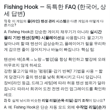
Fishing Hook — 독특한 FAQ (한국어, 상
세 답변)
1) Q: 이 게임의
줄(라인) 텐션 관리 시스템
은 다른 게임과 어떻게 다
른가요?
A: Fishing Hook은 단순한 게이지 채우기가 아니라
실시간
물리 기반 텐션(장력) 시뮬레이션
을 사용합니다. 물고기가
달아나려 할 때 텐션이 급상승하고, 플레이어가 릴을 무리하
게 감으면 줄이 끊어지거나 바늘이 빠집니다. 핵심 팁:
텐션바 색(초록→노랑→빨강)을 항상 확인하고 빨강에 오래
머무르지 않게 하세요.
강한 물고기일 때는 ‘펌핑(풀-감기 반복)’ 기법을 사용 — 짧
게 당겼다가 줄의 텐션을 낮춰 회복시키고 다시 당깁니다.
장비(라인 등급, 드래그 세팅)에 따라 허용 텐션 범위가 달라
집니다. 따라서 희귀어 도전 전엔 라인 업그레이드를 확인하
세요.
2) Q: 실제 낚시와 비슷한
리얼 리얼(손목·리일) 감기 조작
이 있나요?
A: 예. Fishing Hook은 단순 자동 모드 외에
수작업 리일(손가