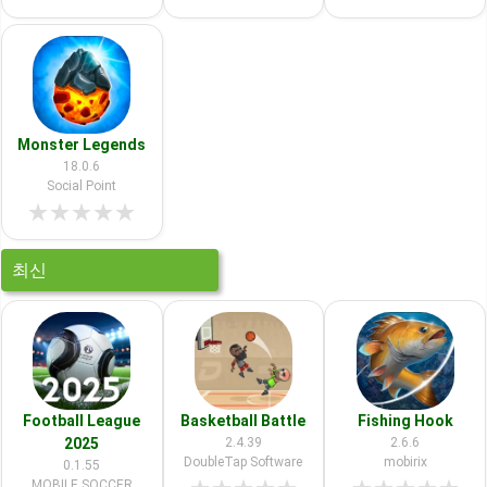
Monster Legends
18.0.6
Social Point
★
★
★
★
★
최신
Football League
Basketball Battle
Fishing Hook
2025
2.4.39
2.6.6
DoubleTap Software
mobirix
0.1.55
MOBILE SOCCER