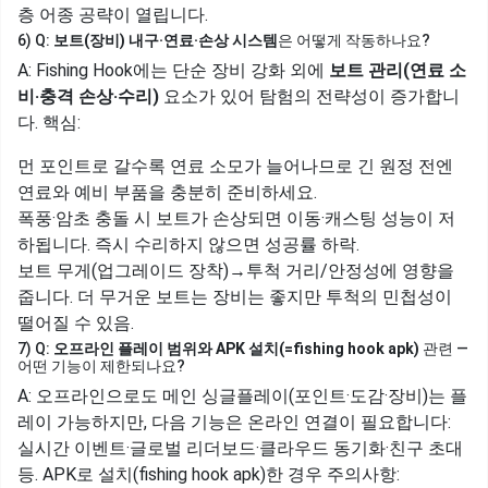
층 어종 공략이 열립니다.
6) Q:
보트(장비) 내구·연료·손상 시스템
은 어떻게 작동하나요?
A: Fishing Hook에는 단순 장비 강화 외에
보트 관리(연료 소
비·충격 손상·수리)
요소가 있어 탐험의 전략성이 증가합니
다. 핵심:
먼 포인트로 갈수록 연료 소모가 늘어나므로 긴 원정 전엔
연료와 예비 부품을 충분히 준비하세요.
폭풍·암초 충돌 시 보트가 손상되면 이동·캐스팅 성능이 저
하됩니다. 즉시 수리하지 않으면 성공률 하락.
보트 무게(업그레이드 장착)→투척 거리/안정성에 영향을
줍니다. 더 무거운 보트는 장비는 좋지만 투척의 민첩성이
떨어질 수 있음.
7) Q:
오프라인 플레이 범위와 APK 설치(=fishing hook apk)
관련 —
어떤 기능이 제한되나요?
A: 오프라인으로도 메인 싱글플레이(포인트·도감·장비)는 플
레이 가능하지만, 다음 기능은 온라인 연결이 필요합니다:
실시간 이벤트·글로벌 리더보드·클라우드 동기화·친구 초대
등. APK로 설치(fishing hook apk)한 경우 주의사항: