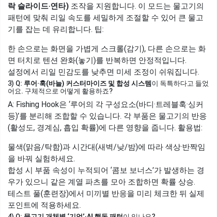
락 슬라이드·연타)
조작을 지원합니다. 이 모드는 물고기의
패턴에 맞춰 리일 속도를 세밀하게 조절할 수 있어 큰 물고
기를 잡는 데 유리합니다. 팁:
한 손으로는 화면을 가볍게 스크롤(감기), 다른 손으로는 화
면 터치로 텐션 완화(놓기)를 반복하면 안정적입니다.
설정에서 리일 민감도를 낮추면 미세 조정이 쉬워집니다.
3) Q:
루어·훅(바늘) 커스터마이즈 및 합성 시스템
이 독특하다고 들었
어요. 구체적으로 어떻게 활용하죠?
A: Fishing Hook은 ‘루어의 각 구성요소(바디·트레블훅·싱커
등)’를 분리해 조합할 수 있습니다. 각 부품은 물고기의 반응
(활성도, 경계심, 흡입 확률)에 다른 영향을 줍니다. 활용법:
물색(맑음/탁함)과 시간대(새벽/낮/밤)에 따라 색상·반짝임
을 바꿔 실험하세요.
합성 시 부품 속성이 누적되어 ‘콤보 보너스’가 발생하는 경
우가 있으니 같은 계열 파츠를 모아 조합하면 확률 상승.
테스트 풀(훈련장)에서 미끼별 반응을 미리 체크한 뒤 실제
포인트에 적용하세요.
4) Q:
물고기 개체별 ‘기억’·AI 행동 패턴
이 있나요?