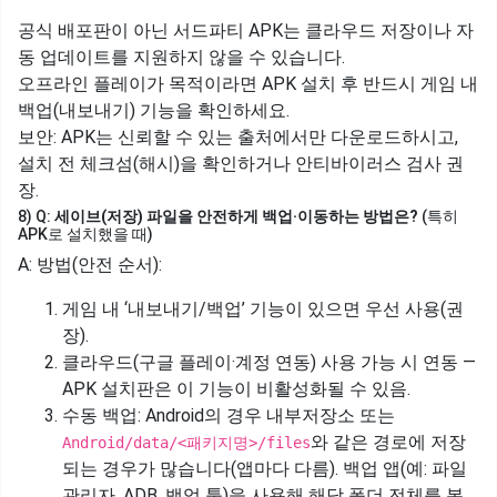
공식 배포판이 아닌 서드파티 APK는 클라우드 저장이나 자
동 업데이트를 지원하지 않을 수 있습니다.
오프라인 플레이가 목적이라면 APK 설치 후 반드시 게임 내
백업(내보내기) 기능을 확인하세요.
보안: APK는 신뢰할 수 있는 출처에서만 다운로드하시고,
설치 전 체크섬(해시)을 확인하거나 안티바이러스 검사 권
장.
8) Q:
세이브(저장) 파일을 안전하게 백업·이동하는 방법은?
(특히
APK로 설치했을 때)
A: 방법(안전 순서):
게임 내 ‘내보내기/백업’ 기능이 있으면 우선 사용(권
장).
클라우드(구글 플레이·계정 연동) 사용 가능 시 연동 —
APK 설치판은 이 기능이 비활성화될 수 있음.
수동 백업: Android의 경우 내부저장소 또는
와 같은 경로에 저장
Android/data/<패키지명>/files
되는 경우가 많습니다(앱마다 다름). 백업 앱(예: 파일
관리자, ADB, 백업 툴)을 사용해 해당 폴더 전체를 복